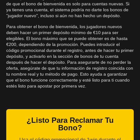
de que el bono de bienvenida es solo para cuentas nuevas. Si
ya tienes una cuenta, el sistema podría no darte los bonos de
"jugador nuevo", incluso si aún no has hecho un depósito.
Para obtener el bono de bienvenida, los jugadores nuevos
deben hacer un primer depósito mínimo de €10 para ser
elegibles. El bono máximo que se puede obtener es de hasta
€200, dependiendo de la promoción. Puedes introducir el
código promocional durante el registro, antes de hacer tu primer
depósito, y activarlo en la sección de bonos de tu cuenta
después de hacer el depósito. Para asegurarte de no perder la
oferta, asegúrate de que tu información de registro coincida con
tu nombre real y tu método de pago. Esto ayuda a garantizar
que el bono funcione correctamente y esté listo para ti cuando
estés listo para apostar por primera vez.
¿Listo Para Reclamar Tu
Bono?
Usa el código promocional de 1win durante el