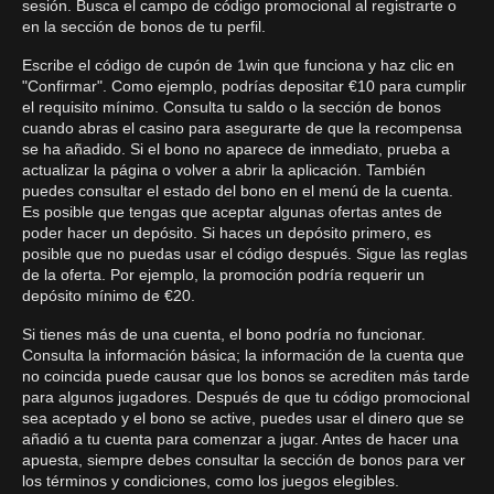
sesión. Busca el campo de código promocional al registrarte o
en la sección de bonos de tu perfil.
Escribe el código de cupón de 1win que funciona y haz clic en
"Confirmar". Como ejemplo, podrías depositar €10 para cumplir
el requisito mínimo. Consulta tu saldo o la sección de bonos
cuando abras el casino para asegurarte de que la recompensa
se ha añadido. Si el bono no aparece de inmediato, prueba a
actualizar la página o volver a abrir la aplicación. También
puedes consultar el estado del bono en el menú de la cuenta.
Es posible que tengas que aceptar algunas ofertas antes de
poder hacer un depósito. Si haces un depósito primero, es
posible que no puedas usar el código después. Sigue las reglas
de la oferta. Por ejemplo, la promoción podría requerir un
depósito mínimo de €20.
Si tienes más de una cuenta, el bono podría no funcionar.
Consulta la información básica; la información de la cuenta que
no coincida puede causar que los bonos se acrediten más tarde
para algunos jugadores. Después de que tu código promocional
sea aceptado y el bono se active, puedes usar el dinero que se
añadió a tu cuenta para comenzar a jugar. Antes de hacer una
apuesta, siempre debes consultar la sección de bonos para ver
los términos y condiciones, como los juegos elegibles.