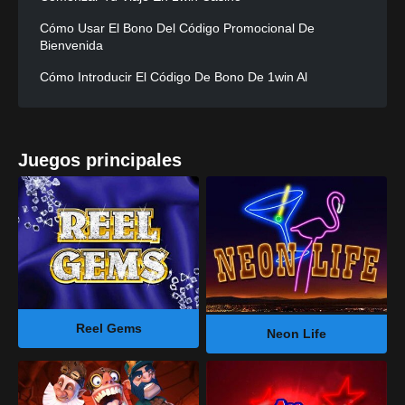
Cómo Usar El Bono Del Código Promocional De
Bienvenida
Cómo Introducir El Código De Bono De 1win Al
Registrarte
Registro Rápido Y Verificación De Cuenta Para La
Elegibilidad Del Bono
Juegos principales
Reglas De Depósito Mínimo Y De Apuestas De La
Oferta Promocional
Métodos De Depósito En 1win Casino: Tarjetas,
Monederos Electrónicos Y Criptomonedas
Depósitos Instantáneos Y Compatibilidad Del Código
Promocional Por Opción De Pago
Métodos De Retirada, Tiempos De Procesamiento Y
Reel Gems
Fruit Frenzy
Documentos Necesarios
Tarifas