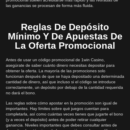
promocional suelen acreditarse más rápido y las retiradas de
las ganancias se procesan de forma más fluida.
Reglas De Depósito
Mínimo Y De Apuestas De
La Oferta Promocional
Antes de usar un código promocional de 1win Casino,
asegúrate de saber cuánto dinero necesitas depositar para
obtener la oferta. La mayoría de las promociones solo
funcionan después de que se haya depositado una determinada
cantidad de dinero, así que incluso si el código se introduce
correctamente, un depósito por debajo de la cantidad requerida
no dará el bono.
Las reglas sobre cómo apostar en la promoción son igual de
importantes. Hay límites sobre qué juegos cuentan para
completarla, así como cuántas veces tienes que jugarte el bono
(y a veces el depósito) antes de poder retirar cualquier
ganancia. Niveles importantes que debes consultar antes de