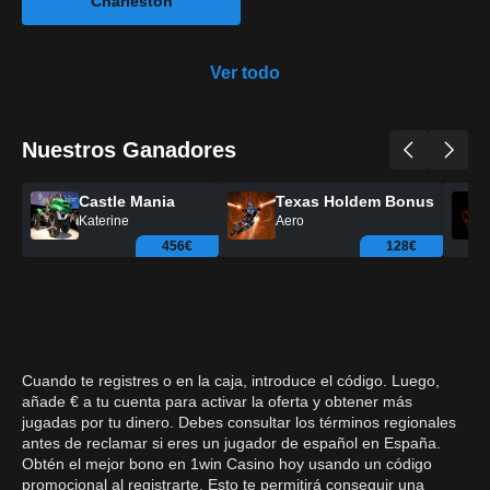
Charleston
Ver todo
Nuestros Ganadores
Castle Mania
Texas Holdem Bonus
Katerine
Aero
456€
128€
Cuando te registres o en la caja, introduce el código. Luego,
añade € a tu cuenta para activar la oferta y obtener más
jugadas por tu dinero. Debes consultar los términos regionales
antes de reclamar si eres un jugador de español en España.
Obtén el mejor bono en 1win Casino hoy usando un código
promocional al registrarte. Esto te permitirá conseguir una