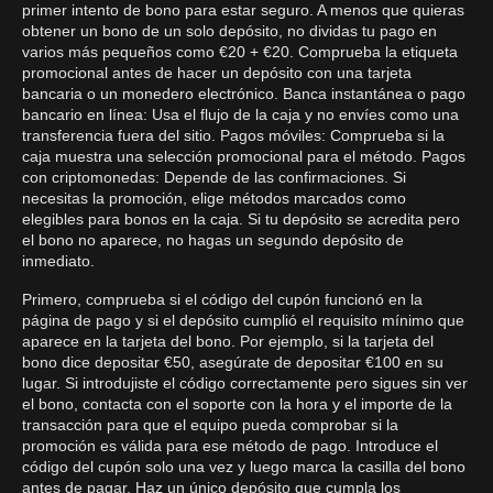
primer intento de bono para estar seguro. A menos que quieras
obtener un bono de un solo depósito, no dividas tu pago en
varios más pequeños como €20 + €20. Comprueba la etiqueta
promocional antes de hacer un depósito con una tarjeta
bancaria o un monedero electrónico. Banca instantánea o pago
bancario en línea: Usa el flujo de la caja y no envíes como una
transferencia fuera del sitio. Pagos móviles: Comprueba si la
caja muestra una selección promocional para el método. Pagos
con criptomonedas: Depende de las confirmaciones. Si
necesitas la promoción, elige métodos marcados como
elegibles para bonos en la caja. Si tu depósito se acredita pero
el bono no aparece, no hagas un segundo depósito de
inmediato.
Primero, comprueba si el código del cupón funcionó en la
página de pago y si el depósito cumplió el requisito mínimo que
aparece en la tarjeta del bono. Por ejemplo, si la tarjeta del
bono dice depositar €50, asegúrate de depositar €100 en su
lugar. Si introdujiste el código correctamente pero sigues sin ver
el bono, contacta con el soporte con la hora y el importe de la
transacción para que el equipo pueda comprobar si la
promoción es válida para ese método de pago. Introduce el
código del cupón solo una vez y luego marca la casilla del bono
antes de pagar. Haz un único depósito que cumpla los