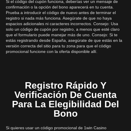
Si el código del cupón funciona, deberías ver un mensaje de
confirmación o la opción del bono aparecerá en tu cuenta.
Prueba a introducir el código de nuevo antes de terminar el
registro si nada más funciona. Asegúrate de que no haya
espacios adicionales ni caracteres incorrectos. Consejo: Usa
solo un código de cupón por registro, a menos que esté claro
que el formulario puede manejar más de uno. Consejo: Si te
estás registrando desde España, asegúrate de que estás en la
versión correcta del sitio para tu zona para que el código
promocional funcione con la oferta disponible allí.
Registro Rápido Y
Verificación De Cuenta
Para La Elegibilidad Del
Bono
Si quieres usar un código promocional de 1win Casino