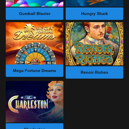
Gumball Blaster
Hungry Shark
Mega Fortune Dreams
Renoir Riches