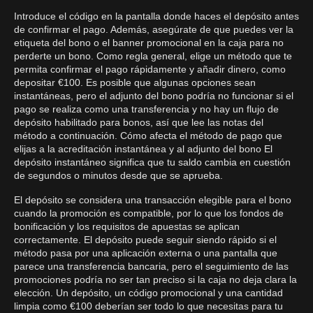
Introduce el código en la pantalla donde haces el depósito antes
de confirmar el pago. Además, asegúrate de que puedes ver la
etiqueta del bono o el banner promocional en la caja para no
perderte un bono. Como regla general, elige un método que te
permita confirmar el pago rápidamente y añadir dinero, como
depositar €100. Es posible que algunas opciones sean
instantáneas, pero el adjunto del bono podría no funcionar si el
pago se realiza como una transferencia y no hay un flujo de
depósito habilitado para bonos, así que lee las notas del
método a continuación. Cómo afecta el método de pago que
elijas a la acreditación instantánea y al adjunto del bono El
depósito instantáneo significa que tu saldo cambia en cuestión
de segundos o minutos desde que se aprueba.
El depósito se considera una transacción elegible para el bono
cuando la promoción es compatible, por lo que los fondos de
bonificación y los requisitos de apuestas se aplican
correctamente. El depósito puede seguir siendo rápido si el
método pasa por una aplicación externa o una pantalla que
parece una transferencia bancaria, pero el seguimiento de las
promociones podría no ser tan preciso si la caja no deja clara la
elección. Un depósito, un código promocional y una cantidad
limpia como €100 deberían ser todo lo que necesitas para tu