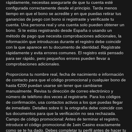
rápidamente, necesitas asegurarte de que tu cuenta esté
configurada correctamente desde el principio. Tarda menos
tiempo en que el bono se acredite y en que puedas retirar tus
ganancias de juego con bono si registraste y verificaste tu
cuenta. Una persona real y una cuenta solo pueden obtener un
bono. Si te estás registrando desde España o usando un
método de pago que necesita comprobaciones adicionales, la
información que introduzcas durante el registro debe coincidir
con la que aparece en tu documento de identidad. Regístrate
rápidamente y evita errores comunes. El registro está pensado
para ser rápido, pero pequeños errores pueden llevar a
comprobaciones adicionales.
Proporciona tu nombre real, fecha de nacimiento e información
de contacto para que el código promocional y cualquier bono de
hasta €200 puedan usarse sin tener que cambiarse
manualmente. Revisa tu dirección de correo electrónico y
número de teléfono dos veces al registrarte. Para los códigos
de confirmación, usa contactos activos a los que puedas llegar
de inmediato. Detalles sobre ti: la ortografía debe coincidir con
tus documentos para que la verificación no sea rechazada.
Campo de código promocional: Antes de terminar el registro,
introduce el código promocional de 1win Casino exactamente
como se te ha dado. Debes completar tu perfil antes de hacer tu