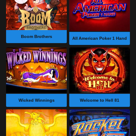
Boom Brothers
All American Poker 1 Hand
Wicked Winnings
Welcome to Hell 81