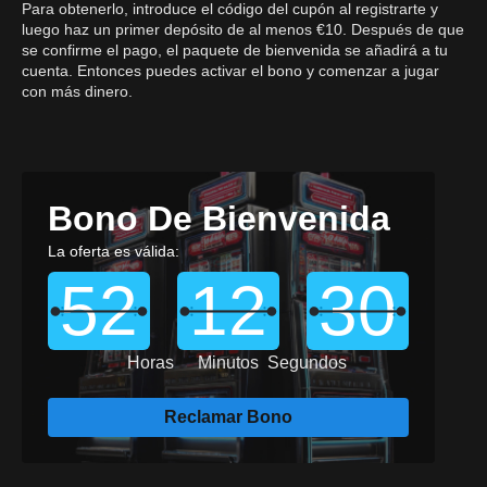
Para obtenerlo, introduce el código del cupón al registrarte y
luego haz un primer depósito de al menos €10. Después de que
se confirme el pago, el paquete de bienvenida se añadirá a tu
cuenta. Entonces puedes activar el bono y comenzar a jugar
con más dinero.
Bono De Bienvenida
La oferta es válida:
52
12
28
Horas
Minutos
Segundos
Reclamar Bono