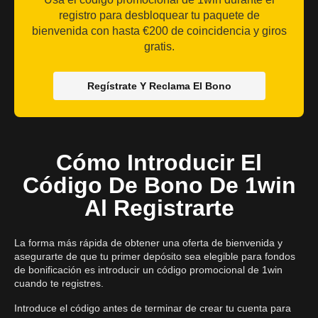
registro para desbloquear tu paquete de
bienvenida con hasta €200 de coincidencia y giros
gratis.
Regístrate Y Reclama El Bono
Cómo Introducir El
Código De Bono De 1win
Al Registrarte
La forma más rápida de obtener una oferta de bienvenida y
asegurarte de que tu primer depósito sea elegible para fondos
de bonificación es introducir un código promocional de 1win
cuando te registres.
Introduce el código antes de terminar de crear tu cuenta para